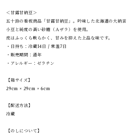
＜甘露甘納豆＞
五十鈴の看板商品「甘露甘納豆」。吟味した北海道の大納言
小豆と純度の高い砂糖（Ａザラ）を使用。
皮はふっくら軟らかく、甘みを抑えた上品な味です。
・日持ち：冷蔵14日 / 常温7日
・販売期間：通年
・アレルギー：ゼラチン
【箱サイズ】
29cm × 29cm × 6cm
【配送方法】
冷蔵
【のしについて】